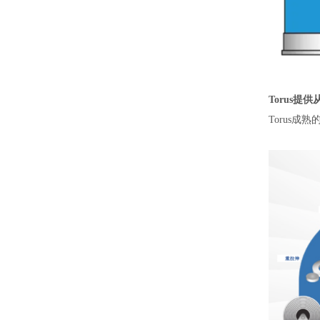
Torus提
Torus