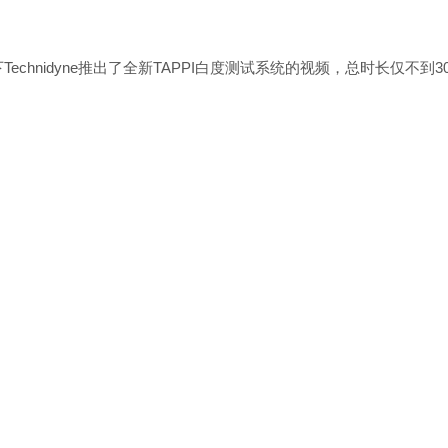
echnidyne推出了全新TAPPI白度测试系统的视频，总时长仅不到30