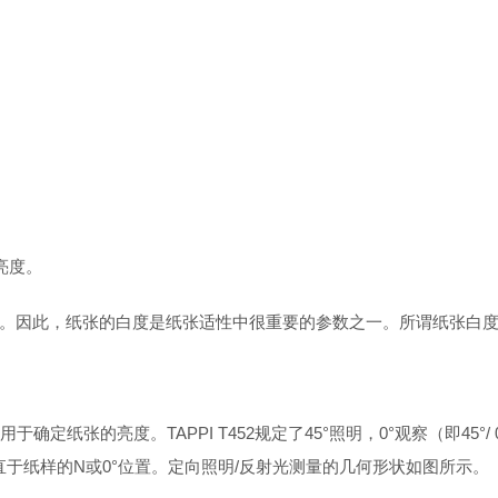
亮度。
。因此，纸张的白度是纸张适性中很重要的参数之一。所谓纸张白
用于确定纸张的亮度。TAPPI T452规定了45°照明，0°观察（即4
直于纸样的N或0°位置。定向照明/反射光测量的几何形状如图所示。