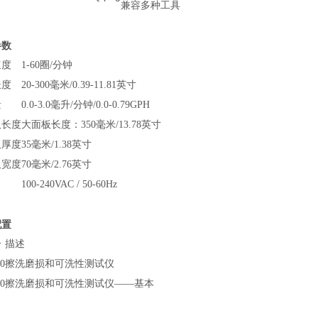
兼容多种工具
参数
速度
1-60圈/分钟
长度
20-300毫米/0.39-11.81英寸
量
0.0-3.0毫升/分钟/0.0-0.79GPH
板长度
大面板长度：350毫米/13.78英寸
板厚度
35毫米/1.38英寸
板宽度
70毫米/2.76英寸
100-240VAC / 50-60Hz
配置
号
描述
0
擦洗磨损和可洗性测试仪
0
擦洗磨损和可洗性测试仪——基本