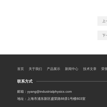
上
下
首页
关于我们
产品展示
新闻中心
技术文章
荣
联系方式
邮箱：yyang@industrialphysics.com
地址：上海市浦东新区盛荣路88弄1号楼803室