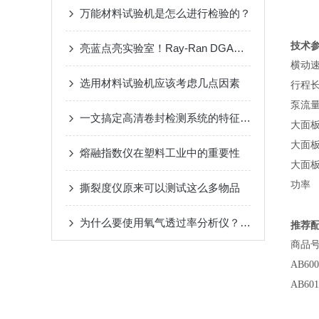
万能材料试验机是怎么进行检验的？
技术
亮蓝点亮实验室！Ray-Ran DGA密度梯度仪真机操作演示
横动
选用材料试验机应该考虑几点因素
行程
泵流
一文搞定高清卷封检测系统的特征与性能
大面
大面
熔融指数仪在塑料工业中的重要性
大面
功率
撕裂度仪原来可以测试这么多物品
为什么要使用氧气透过率分析仪？它的原理是什么？
推荐
商品
AB600
AB601