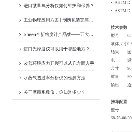
• ASTM D-
进口微量氧分析仪如何维护和保养？
• ASTM D-
工业物理应用方案 | 制药包装完整性及残留氧检测
技术参数
Sheen全新粘度计产品线——五大产品类型，涵盖全范围粘度测试
型号
68
液体尺寸
0.
进口光泽度仪可以用于哪些地方？使用时我们又需要注意什么？
结果
图
电
通
改善环境应力开裂可以从几方面入手
尺寸
90
重量
50
水蒸气透过率分析仪的检测方法
输出
通
关于摩擦系数仪，你知道多少？
推荐配置
型号
68-76-00-00