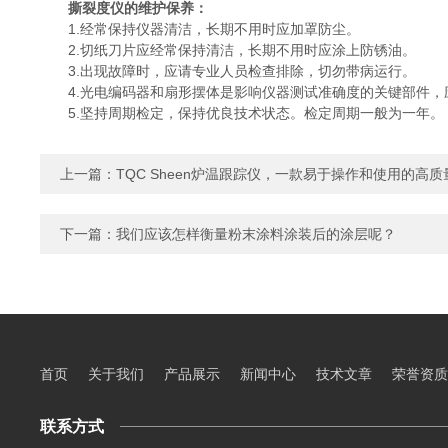
撕裂度仪的维护保养：
1.经常保持仪器清洁，长期不用时应加罩防尘。
2.切纸刀片应经常保持清洁，长期不用时应涂上防锈油。
3.出现故障时，应请专业人员检查排除，切勿带病运行。
4.光电编码器和扇形摆体是影响仪器测试准确度的关键部件，
5.坚持周期检定，保持优良技术状态。检定周期一般为一年。
上一篇：
TQC Sheen炉温跟踪仪，一款易于操作和使用的高
下一篇：
我们应该怎样衡量粉末涂料涂装后的涂层呢？
首页
关于我们
产品展示
新闻中心
技术文章
荣誉资质
联系方式