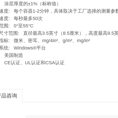
: 涂层厚度的±1%（标称值）
速度: 每个容器1-2分钟，具体取决于工厂选择的测量参
速度: 每秒最多50次
围: 0°至55°C
尺寸范围: 直径最高3.5英寸（8.5厘米），高度最高9.5
标: 微米、密耳、mg/4in²、g/m²、mg/in²
系统: Windows®平台
: 美国制造
: CE认证、UL认证和CSA认证
产品咨询