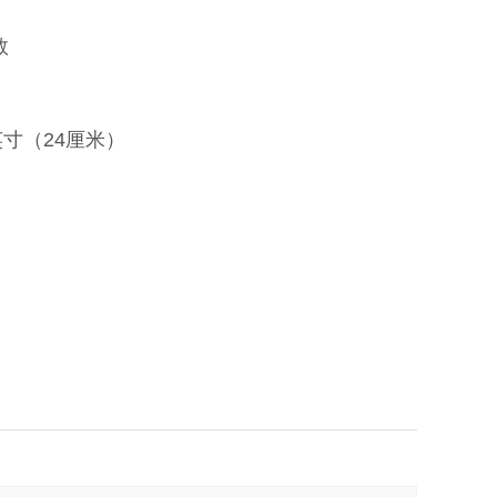
数
英寸（24厘米）