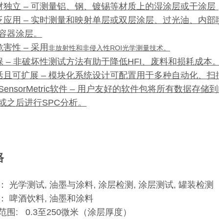
基材独立 – 可测量铝、钢、镀锡等材质上的湿涂层或干
广泛应用 – 实时测量和映射单层或双层涂层、过光油、内
容器涂层。
危害性 – 采用
非放射性和非侵入性ROI光学测量技术。
环保 – 非破坏性测试方法有助于降低HFI、废料和损耗成本
灵活且可扩展 – 模块化系统设计可配置用于多种自动化、
*的SensorMetric软件 – 用户友好的软件包将所有数据
或之后进行SPC分析。
格
： 光学测试, 油墨与涂料, 涂层检测, 涂层测试, 罐装检测
： 啤酒饮料, 油墨和涂料
范围: 0.3至250微米（涂层厚度）