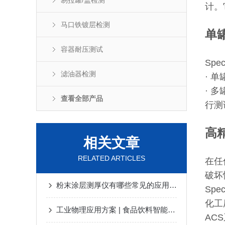
易拉罐/盖检测
计。
马口铁镀层检测
单
容器耐压测试
Sp
滤油器检测
· 
· 
查看全部产品
行测
高
相关文章
RELATED ARTICLES
在任
破坏
粉末涂层测厚仪有哪些常见的应用领域？
Spec
化工
工业物理应用方案 | 食品饮料智能视觉检测
AC