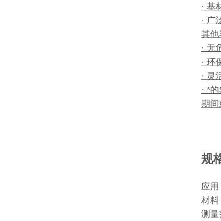
· 
· 
其他
· 无
· 
· 
· 
期间
规
应用
材料
测量