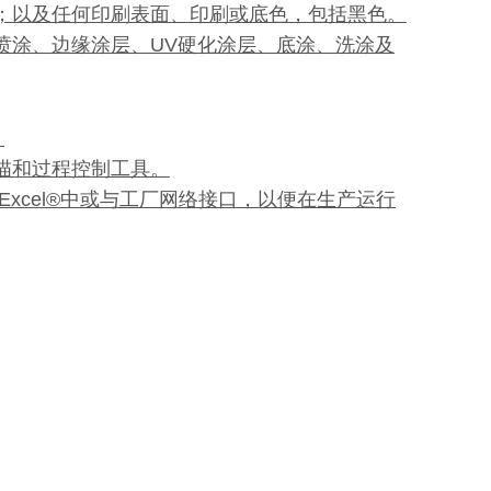
涂层；以及任何印刷表面、印刷或底色，包括黑色。
部喷涂、边缘涂层、UV硬化涂层、底涂、洗涂及
。
扫描和过程控制工具。
存储到Excel®中或与工厂网络接口，以便在生产运行