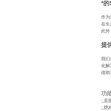
*的
作为
在生
此外
提
我们
化解
借助
功
· 
· 