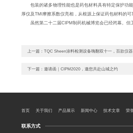
包装的诸多物理性能也是药包材料具有特定保护功能的
厚仪及TMI摩擦系数仪亮相，从根源上保证药包材料的
虽然第二十二届CIPM制药机械博览会已经闭幕。
上一篇：
TQC Sheen涂料检测设备嗨翻双十一，百款仪
下一篇：
邀请函｜CIPM2020，邀您共赴山城之约
首页
关于我们
产品展示
新闻中心
技术文章
荣
联系方式