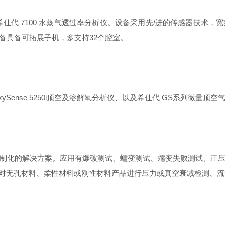
linois 希仕代 7100 水蒸气透过率分析仪。设备采用先/进的传感
备具备可拓展子机，多支持32个腔室。
Sense 5250i顶空及溶解氧分析仪、以及希仕代 GS系列微量
制化的解决方案。应用有爆破测试、蠕变测试、蠕变失败测试、正
检漏仪，可针对无孔材料、柔性材料或刚性材料产品进行压力或真空衰减检测