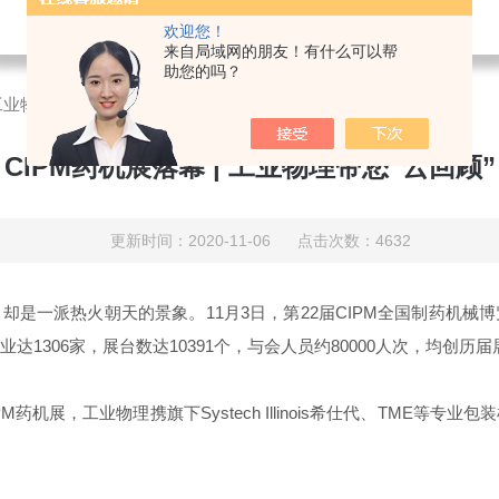
欢迎您！
来自局域网的朋友！有什么可以帮
助您的吗？
 工业物理带您“云回顾”
CIPM药机展落幕 | 工业物理带您“云回顾”
更新时间：2020-11-06 点击次数：4632
却是一派热火朝天的景象。11月3日，第22届CIPM全国制药机
1306家，展台数达10391个，与会人员约80000人次，均创历
药机展，工业物理携旗下Systech Illinois希仕代、TME等