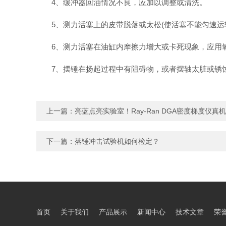
4、缓冲器回油情况不良，应加以调整或清洗。
5、测力活塞上的皮带脱落或太松(使活塞不能匀速运
6、测力活塞在油缸内摩擦力增大或卡死现象，应用氧
7、摆锤在扬起过程中有阻碍物，或者摆轴太脏或锈
上一篇：
亮蓝点亮实验室！Ray-Ran DGA密度梯度仪真
下一篇：
落锤冲击试验机如何检定？
首页
关于我们
产品展示
新闻中心
技术文章
荣