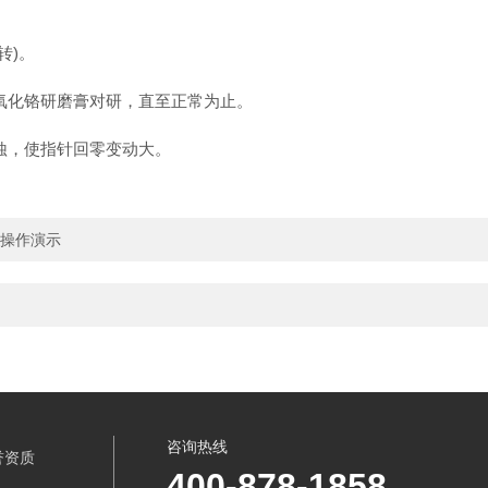
转)。
化铬研磨膏对研，直至正常为止。
蚀，使指针回零变动大。
机操作演示
咨询热线
誉资质
400-878-1858