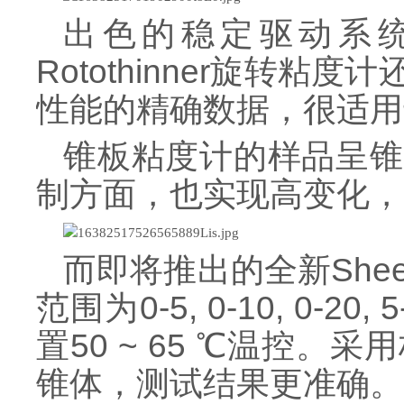
出色的稳定驱动系
Rotothinner旋
性能的精确数据，很适用
锥板粘度计的样品呈锥
制方面，也实现高变化，
而即将推出的全新Sh
范围为0-5, 0-10, 0-20,
置50 ~ 65 ℃温控
锥体，测试结果更准确。