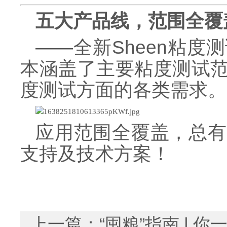
五大产品线，范围全覆
——全新Sheen粘
本涵盖了主要粘度测试
度测试方面的各类需求。
应用范围全覆盖，总有
支持及技术方案！
上一篇：
“囤粮”指南 |